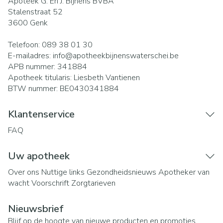
Apoteek G. En J. Bijnens BVBA
Stalenstraat 52
3600
Genk
Telefoon:
089 38 01 30
E-mailadres:
info@
apotheekbijnenswaterschei.be
APB nummer:
341884
Apotheek titularis:
Liesbeth Vantienen
BTW nummer:
BE0430341884
Klantenservice
FAQ
Uw apotheek
Over ons
Nuttige links
Gezondheidsnieuws
Apotheker van
wacht
Voorschrift
Zorgtarieven
Nieuwsbrief
Blijf op de hoogte van nieuwe producten en promoties