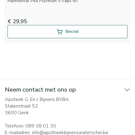
Mannavital Pea Platinum V-caps 60
€ 29,95
Bestel
Neem contact met ons op
Apoteek G. En J. Bijnens BVBA
Stalenstraat 52
3600
Genk
Telefoon:
089 38 01 30
E-mailadres:
info@
apotheekbijnenswaterschei.be