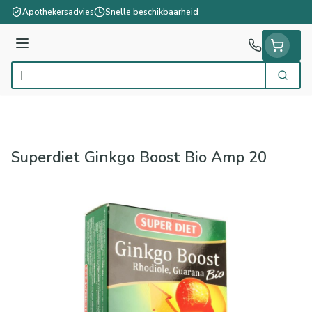
Ga naar de inhoud
Apothekersadvies
Snelle beschikbaarheid
Menu
Zoek
Product, merk, categorie...
Superdiet Ginkgo Boost Bio Amp 20