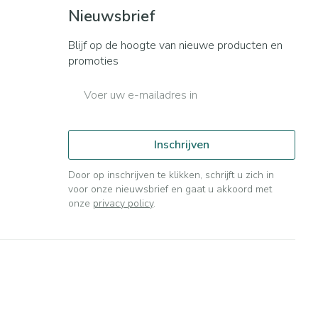
Bed
Nieuwsbrief
ng zon
Doorliggen - decubitis
ie
Urinewegen
Blijf op de hoogte van nieuwe producten en
Toon meer
promoties
E-mail adres
id, spanning
Stoppen met roken
t en intieme
n Orthopedie
Gezichtsreiniging -
Instrumenten
sche
ontschminken
Inschrijven
 anticonceptie
Reinigingsmelk, - crème, -
Anti tumor middelen
olie en gel
Door op inschrijven te klikken, schrijft u zich in
jn
voor onze nieuwsbrief en gaat u akkoord met
Tonic - lotion
orging
onze
privacy policy
.
Anesthesie
Micellair water
t
Specifiek voor de ogen
ie
Diverse geneesmiddelen
Toon meer