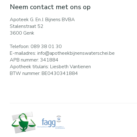
Eelt
Neem contact met ons op
Zuurstof
Eksteroog - lik
Ademhalingsst
Apoteek G. En J. Bijnens BVBA
Toon meer
Stalenstraat 52
3600
Genk
Spieren en gew
Telefoon:
089 38 01 30
Specifiek voor
Naalden en spu
E-mailadres:
info@
apotheekbijnenswaterschei.be
APB nummer:
341884
Lichaamsverzor
Spuiten
Infecties
Apotheek titularis:
Liesbeth Vantienen
Deodorant
Oplossing voor i
BTW nummer:
BE0430341884
Gezichtsverzorg
Naalden
Luizen
Naalden voor in
pennaalden
Toon meer
Diagnostica
Haar