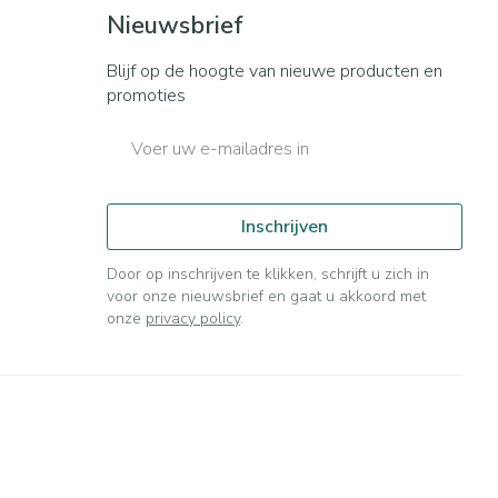
Bed
Nieuwsbrief
ng zon
Doorliggen - decubitis
ie
Urinewegen
Blijf op de hoogte van nieuwe producten en
Toon meer
promoties
E-mail adres
id, spanning
Stoppen met roken
t en intieme
n Orthopedie
Gezichtsreiniging -
Instrumenten
sche
ontschminken
Inschrijven
 anticonceptie
Reinigingsmelk, - crème, -
Anti tumor middelen
olie en gel
Door op inschrijven te klikken, schrijft u zich in
jn
voor onze nieuwsbrief en gaat u akkoord met
Tonic - lotion
orging
onze
privacy policy
.
Anesthesie
Micellair water
t
Specifiek voor de ogen
ie
Diverse geneesmiddelen
Toon meer