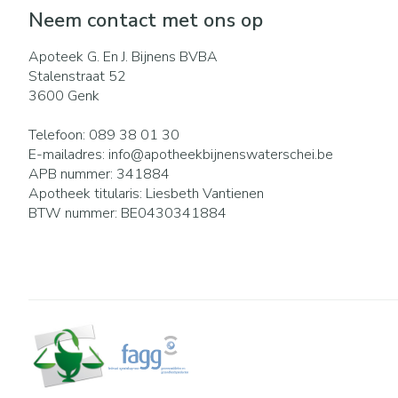
Eelt
Neem contact met ons op
Zuurstof
Eksteroog - lik
Ademhalingsst
Apoteek G. En J. Bijnens BVBA
Toon meer
Stalenstraat 52
3600
Genk
Spieren en gew
Telefoon:
089 38 01 30
Specifiek voor
Naalden en spu
E-mailadres:
info@
apotheekbijnenswaterschei.be
APB nummer:
341884
Lichaamsverzor
Spuiten
Infecties
Apotheek titularis:
Liesbeth Vantienen
Deodorant
Oplossing voor i
BTW nummer:
BE0430341884
Gezichtsverzorg
Naalden
Luizen
Naalden voor in
pennaalden
Toon meer
Diagnostica
Haar