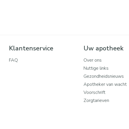
Mondmaskers
rging
Supplementen
Insectenwe
middelen
ssen
 geïrriteerde
Klantenservice
Uw apotheek
FAQ
Over ons
Nuttige links
Gezondheidsnieuws
Apotheker van wacht
Zelfbruiner
Scheren
Voorschrift
Zorgtarieven