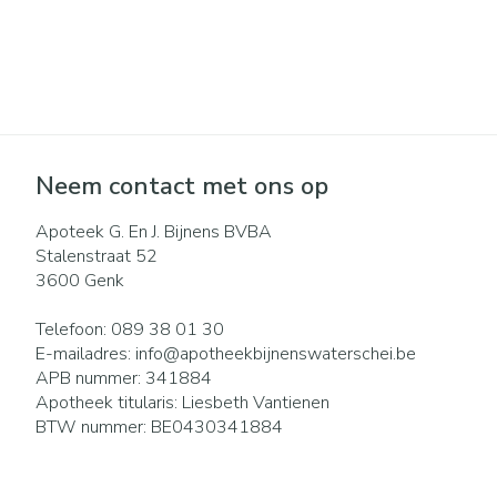
Pillendozen en
Gezichtsverzo
accessoires
Pigmentstoorni
Gevoelige huid -
huid
Gemengde huid
Neem contact met ons op
Doffe huid
Apoteek G. En J. Bijnens BVBA
Toon meer
Stalenstraat 52
3600
Genk
Snurken
Telefoon:
089 38 01 30
E-mailadres:
info@
apotheekbijnenswaterschei.be
APB nummer:
341884
Apotheek titularis:
Liesbeth Vantienen
BTW nummer:
BE0430341884