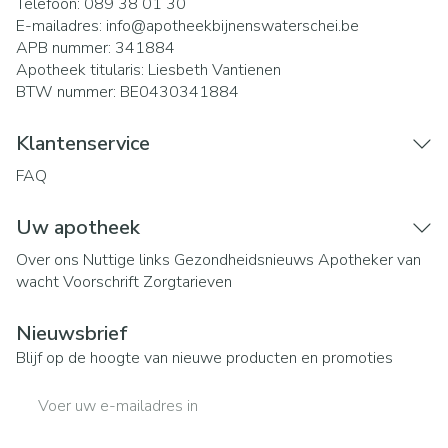
Telefoon:
089 38 01 30
E-mailadres:
info@
apotheekbijnenswaterschei.be
APB nummer:
341884
Apotheek titularis:
Liesbeth Vantienen
BTW nummer:
BE0430341884
Klantenservice
FAQ
Uw apotheek
Over ons
Nuttige links
Gezondheidsnieuws
Apotheker van
wacht
Voorschrift
Zorgtarieven
Nieuwsbrief
Blijf op de hoogte van nieuwe producten en promoties
E-mail adres