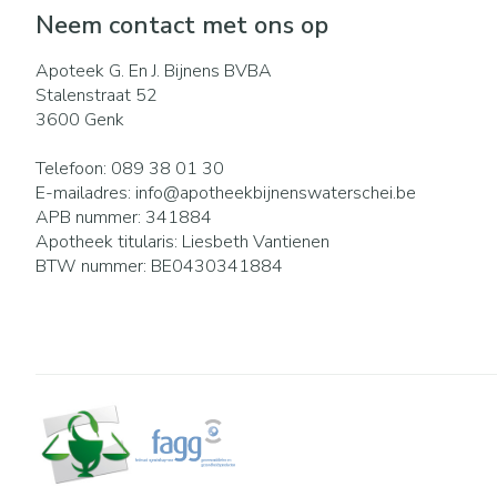
Eelt
Neem contact met ons op
Zuurstof
Eksteroog - lik
Ademhalingsst
Apoteek G. En J. Bijnens BVBA
Toon meer
Stalenstraat 52
3600
Genk
Spieren en gew
Telefoon:
089 38 01 30
Specifiek voor
Naalden en spu
E-mailadres:
info@
apotheekbijnenswaterschei.be
APB nummer:
341884
Lichaamsverzor
Spuiten
Infecties
Apotheek titularis:
Liesbeth Vantienen
Deodorant
Oplossing voor i
BTW nummer:
BE0430341884
Gezichtsverzorg
Naalden
Luizen
Naalden voor in
pennaalden
Toon meer
Diagnostica
Haar