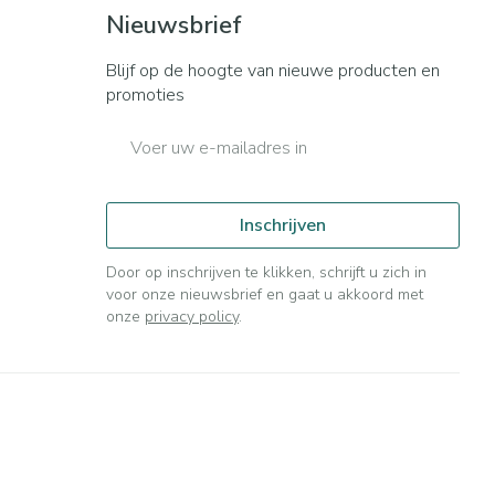
Bed
Nieuwsbrief
ng zon
Doorliggen - decubitis
ie
Urinewegen
Blijf op de hoogte van nieuwe producten en
Toon meer
promoties
E-mail adres
id, spanning
Stoppen met roken
t en intieme
n Orthopedie
Gezichtsreiniging -
Instrumenten
sche
ontschminken
Inschrijven
 anticonceptie
Reinigingsmelk, - crème, -
Anti tumor middelen
olie en gel
Door op inschrijven te klikken, schrijft u zich in
jn
voor onze nieuwsbrief en gaat u akkoord met
Tonic - lotion
orging
onze
privacy policy
.
Anesthesie
Micellair water
t
Specifiek voor de ogen
ie
Diverse geneesmiddelen
Toon meer