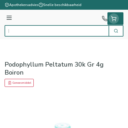
Ga naar de inhoud
Apothekersadvies
Snelle beschikbaarheid
Menu
Zoek
Product, merk, categorie...
Podophyllum Peltatum 30k Gr 4g
Boiron
Geneesmiddel