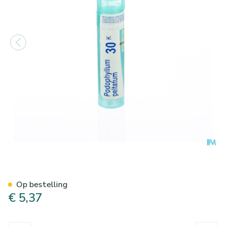
Podophyllum Peltatum 30k G
Op bestelling
€ 5,37