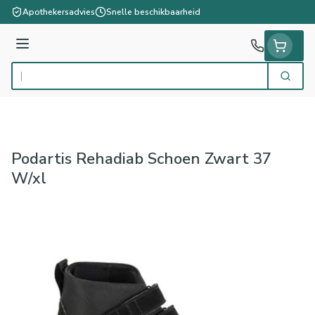
Ga naar de inhoud
Apothekersadvies
Snelle beschikbaarheid
Menu
Zoek
Product, merk, categorie...
Podartis Rehadiab Schoen Zwart 37
W/xl