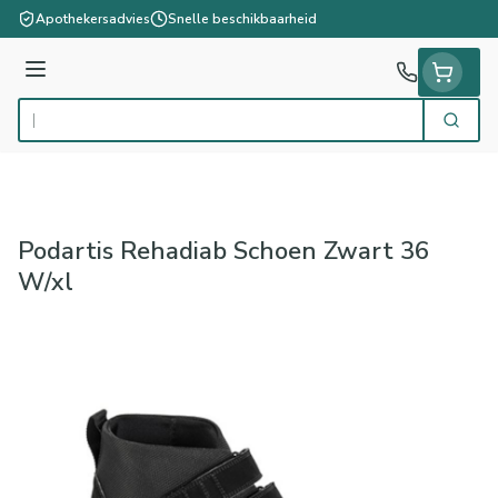
Ga naar de inhoud
Apothekersadvies
Snelle beschikbaarheid
Menu
Zoek
Product, merk, categorie...
Podartis Rehadiab Schoen Zwart 36
W/xl