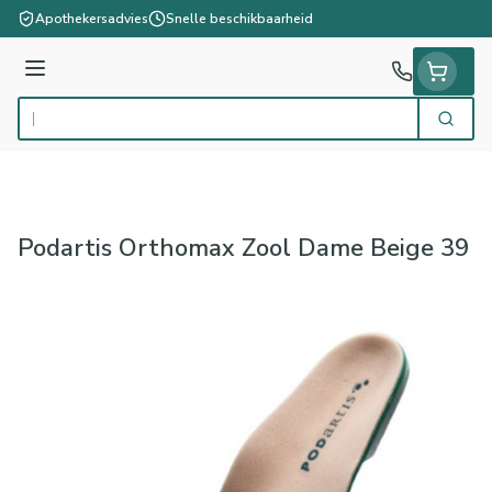
Ga naar de inhoud
Apothekersadvies
Snelle beschikbaarheid
Menu
Zoek
Product, merk, categorie...
Podartis Orthomax Zool Dame Beige 39