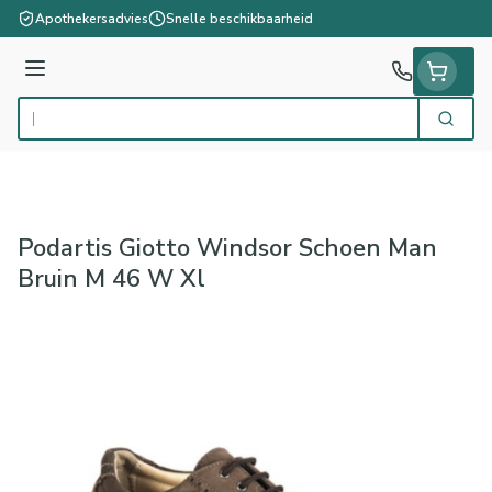
Ga naar de inhoud
Apothekersadvies
Snelle beschikbaarheid
Menu
Zoek
Product, merk, categorie...
Podartis Giotto Windsor Schoen Man
Bruin M 46 W Xl