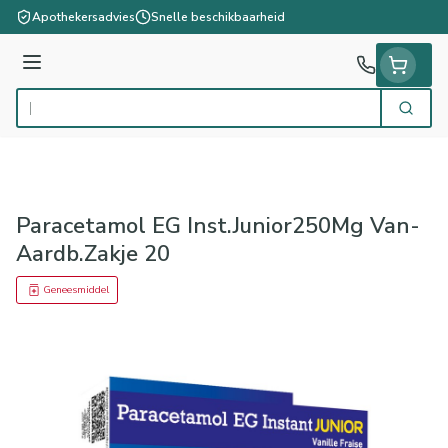
Ga naar de inhoud
Apothekersadvies
Snelle beschikbaarheid
Menu
Zoek
Product, merk, categorie...
Paracetamol EG Inst.Junior250Mg Van-
Aardb.Zakje 20
Geneesmiddel