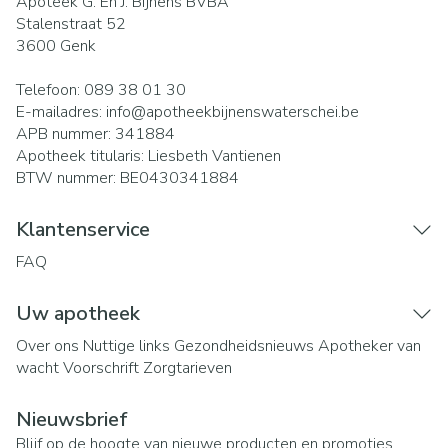
Apoteek G. En J. Bijnens BVBA
Stalenstraat 52
3600
Genk
Telefoon:
089 38 01 30
E-mailadres:
info@
apotheekbijnenswaterschei.be
APB nummer:
341884
Apotheek titularis:
Liesbeth Vantienen
BTW nummer:
BE0430341884
Klantenservice
FAQ
Uw apotheek
Over ons
Nuttige links
Gezondheidsnieuws
Apotheker van
wacht
Voorschrift
Zorgtarieven
Nieuwsbrief
Blijf op de hoogte van nieuwe producten en promoties