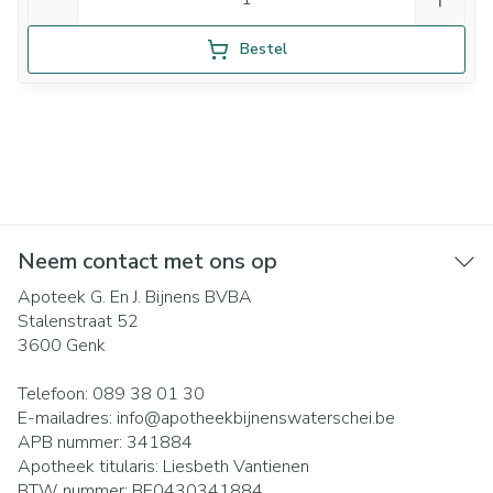
Bestel
Neem contact met ons op
Apoteek G. En J. Bijnens BVBA
Stalenstraat 52
3600
Genk
Telefoon:
089 38 01 30
E-mailadres:
info@
apotheekbijnenswaterschei.be
APB nummer:
341884
Apotheek titularis:
Liesbeth Vantienen
BTW nummer:
BE0430341884