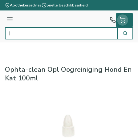
Ga naar de inhoud
Apothekersadvies
Snelle beschikbaarheid
Menu
Zoek
Product, merk, categorie...
Ophta-clean Opl Oogreiniging Hond En
Kat 100ml