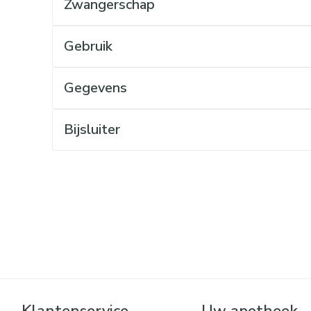
Zwangerschap
Mondmaskers
rging
Supplementen
Insectenwe
middelen
ssen
Gebruik
 geïrriteerde
Gegevens
Bijsluiter
Zelfbruiner
Scheren