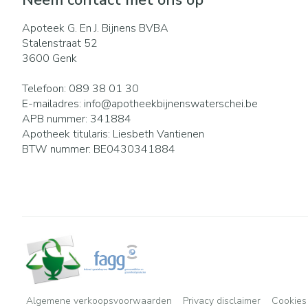
Neem contact met ons op
Apoteek G. En J. Bijnens BVBA
Stalenstraat 52
3600
Genk
Telefoon:
089 38 01 30
E-mailadres:
info@
apotheekbijnenswaterschei.be
APB nummer:
341884
Apotheek titularis:
Liesbeth Vantienen
BTW nummer:
BE0430341884
Algemene verkoopsvoorwaarden
Privacy disclaimer
Cookies