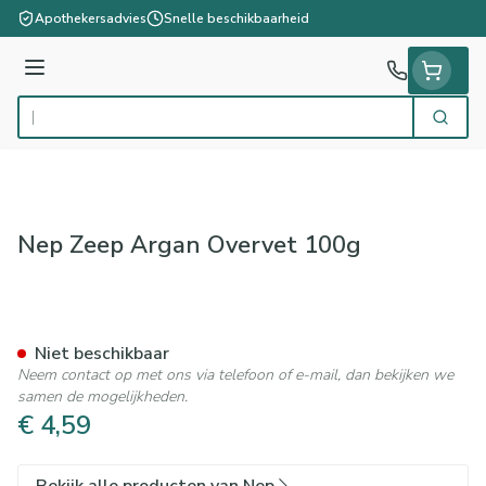
Ga naar de inhoud
Apothekersadvies
Snelle beschikbaarheid
Menu
Zoek
Product, merk, categorie...
Nep Zeep Argan Overvet 100g
Nep Zeep Argan Overvet 10
Niet beschikbaar
Neem contact op met ons via telefoon of e-mail, dan bekijken we
samen de mogelijkheden.
€ 4,59