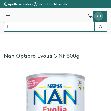
Ga naar de inhoud
Apothekersadvies
Snelle beschikbaarheid
Menu
Zoek
Product, merk, categorie...
Nan Optipro Evolia 3 Nf 800g