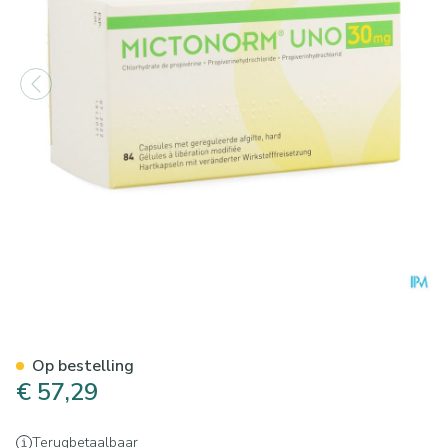
Mictonorm Uno 30mg Geregul
Op bestelling
€ 57,29
Terugbetaalbaar