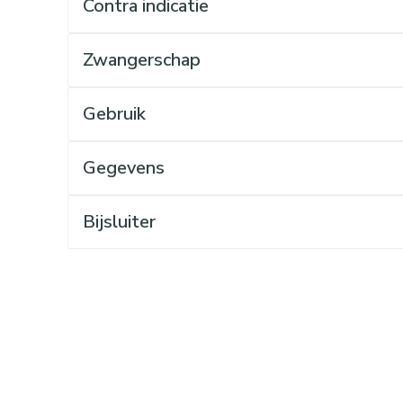
Contra indicatie
Mondmaskers
rging
Supplementen
Insectenwe
middelen
ssen
Zwangerschap
 geïrriteerde
Gebruik
Gegevens
Bijsluiter
Zelfbruiner
Scheren