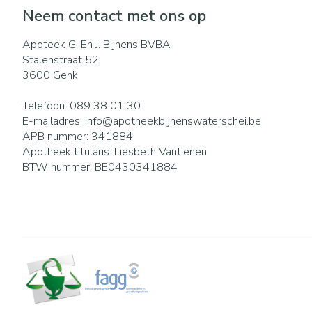
Eelt
Neem contact met ons op
Zuurstof
Eksteroog - lik
Ademhalingsst
Apoteek G. En J. Bijnens BVBA
Toon meer
Stalenstraat 52
3600
Genk
Spieren en gew
Telefoon:
089 38 01 30
Specifiek voor
Naalden en spu
E-mailadres:
info@
apotheekbijnenswaterschei.be
APB nummer:
341884
Lichaamsverzor
Spuiten
Infecties
Apotheek titularis:
Liesbeth Vantienen
Deodorant
Oplossing voor i
BTW nummer:
BE0430341884
Gezichtsverzorg
Naalden
Luizen
Naalden voor in
pennaalden
Toon meer
Diagnostica
Haar