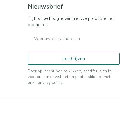
Bed
Nieuwsbrief
ng zon
Doorliggen - decubitis
ie
Urinewegen
Blijf op de hoogte van nieuwe producten en
Toon meer
promoties
E-mail adres
id, spanning
Stoppen met roken
t en intieme
n Orthopedie
Gezichtsreiniging -
Instrumenten
sche
ontschminken
Inschrijven
 anticonceptie
Reinigingsmelk, - crème, -
Anti tumor middelen
olie en gel
Door op inschrijven te klikken, schrijft u zich in
jn
voor onze nieuwsbrief en gaat u akkoord met
Tonic - lotion
orging
onze
privacy policy
.
Anesthesie
Micellair water
t
Specifiek voor de ogen
ie
Diverse geneesmiddelen
Toon meer