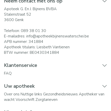
Neem contact met ons op
Apoteek G. En J. Bijnens BVBA
Stalenstraat 52
3600
Genk
Telefoon:
089 38 01 30
E-mailadres:
info@
apotheekbijnenswaterschei.be
APB nummer:
341884
Apotheek titularis:
Liesbeth Vantienen
BTW nummer:
BE0430341884
Klantenservice
FAQ
Uw apotheek
Over ons
Nuttige links
Gezondheidsnieuws
Apotheker van
wacht
Voorschrift
Zorgtarieven