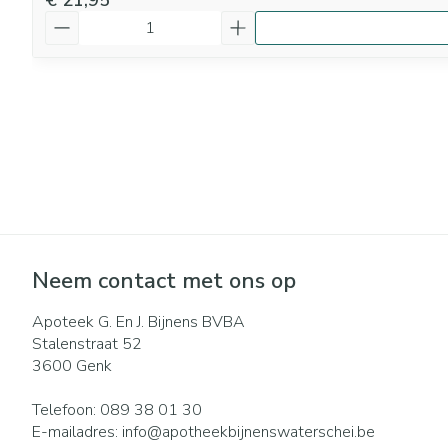
€ 21,95
Aantal
Neem contact met ons op
Apoteek G. En J. Bijnens BVBA
Stalenstraat 52
3600
Genk
Telefoon:
089 38 01 30
E-mailadres:
info@
apotheekbijnenswaterschei.be