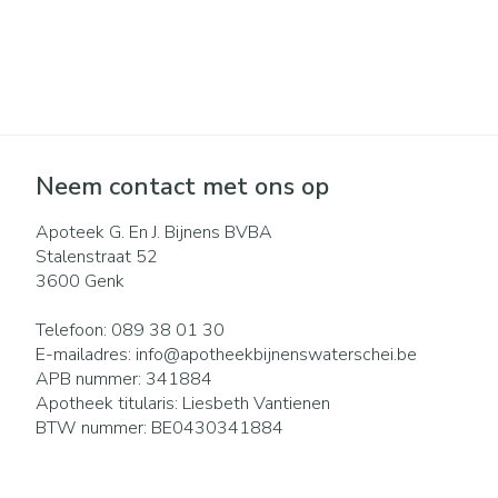
Pillendozen en
Gezichtsverzo
accessoires
Pigmentstoorni
Gevoelige huid -
huid
Gemengde huid
Neem contact met ons op
Doffe huid
Apoteek G. En J. Bijnens BVBA
Toon meer
Stalenstraat 52
3600
Genk
Snurken
Telefoon:
089 38 01 30
E-mailadres:
info@
apotheekbijnenswaterschei.be
APB nummer:
341884
Apotheek titularis:
Liesbeth Vantienen
BTW nummer:
BE0430341884