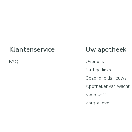
Mondmaskers
rging
Supplementen
Insectenwe
middelen
ssen
 geïrriteerde
Klantenservice
Uw apotheek
FAQ
Over ons
Nuttige links
Gezondheidsnieuws
Apotheker van wacht
Zelfbruiner
Scheren
Voorschrift
Zorgtarieven