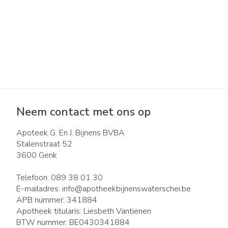
Pillendozen en
Gezichtsverzo
accessoires
Pigmentstoorni
Gevoelige huid -
huid
Gemengde huid
Doffe huid
Toon meer
Neem contact met ons op
Apoteek G. En J. Bijnens BVBA
Stalenstraat 52
Snurken
3600
Genk
Telefoon:
089 38 01 30
E-mailadres:
info@
apotheekbijnenswaterschei.be
APB nummer:
341884
Apotheek titularis:
Liesbeth Vantienen
BTW nummer:
BE0430341884