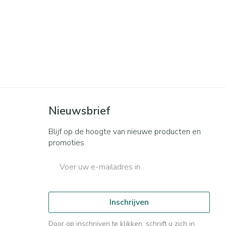
rende
Parfums en
geurproducten
Nieuwsbrief
Blijf op de hoogte van nieuwe producten en
promoties
CBD
E-mail adres
Inschrijven
Door op inschrijven te klikken, schrijft u zich in