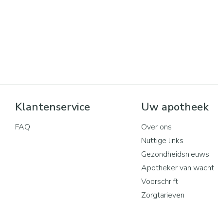
Mondmaskers
rging
Supplementen
Insectenwe
middelen
ssen
 geïrriteerde
Klantenservice
Uw apotheek
FAQ
Over ons
Nuttige links
Zelfbruiner
Scheren
Gezondheidsnieuws
Apotheker van wacht
Voorschrift
Zorgtarieven