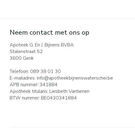
Eelt
Zuurstof
Eksteroog - lik
Ademhalingsst
Toon meer
Neem contact met ons op
Spieren en gew
Apoteek G. En J. Bijnens BVBA
Specifiek voor
Naalden en spu
Stalenstraat 52
3600
Genk
Lichaamsverzor
Spuiten
Infecties
Deodorant
Oplossing voor i
Telefoon:
089 38 01 30
E-mailadres:
info@
apotheekbijnenswaterschei.be
Gezichtsverzorg
Naalden
APB nummer:
341884
Luizen
Naalden voor in
Apotheek titularis:
Liesbeth Vantienen
pennaalden
BTW nummer:
BE0430341884
Toon meer
Diagnostica
Haar