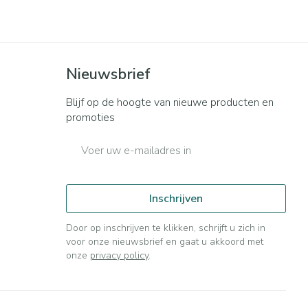
Bed
ng zon
Doorliggen - decubitis
ie
Urinewegen
Toon meer
Nieuwsbrief
id, spanning
Stoppen met roken
Blijf op de hoogte van nieuwe producten en
t en intieme
n Orthopedie
Gezichtsreiniging -
Instrumenten
promoties
sche
ontschminken
E-mail adres
 anticonceptie
Reinigingsmelk, - crème, -
Anti tumor middelen
olie en gel
jn
Tonic - lotion
orging
Anesthesie
Inschrijven
Micellair water
Door op inschrijven te klikken, schrijft u zich in
t
Specifiek voor de ogen
voor onze nieuwsbrief en gaat u akkoord met
ie
Diverse geneesmiddelen
onze
privacy policy
.
Toon meer