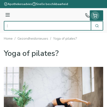
Ga naar de inhoud
Apothekersadvies
Snelle beschikbaarheid
Menu
Zoek
Product, merk, categorie...
Home
/
Gezondheidsnieuws
/
Yoga of pilates?
Yoga of pilates?