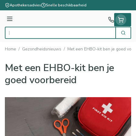
Ga naar de inhoud
Apothekersadvies
Snelle beschikbaarheid
Menu
Zoek
Product, merk, categorie...
Home
/
Gezondheidsnieuws
/
Met een EHBO-kit ben je goed voor
Met een EHBO-kit ben je
goed voorbereid