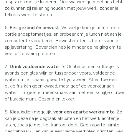
afspraken met je kinderen. Ook wanneer je meetings hebt:
zo kunnen zij rekening houden met jouw werk, zonder je
telkens weer te storen.
6.
Eet gezond én bewust
. Wissel je koekje af met een
portie snoeptomaatjes, en probeer om je lunch niet aan je
computer te verorberen. Bewuster eten is beter voor je
spijsvertering. Bovendien heb je minder de neiging om te
veel of te weinig te eten.
7.
Drink voldoende water
. ‘s Ochtends een koffietje, ‘s
avonds een glas wijn en tussendoor vooral voldoende
water om je lichaam goed te hydrateren. Af en toe een
blikje fris kan geen kwaad, maar geef de voorkeur aan
water. Tip: geef er meer smaak aan met een schijfje citroen
of blaadje munt. Gezond én lekker.
8.
Kies
, indien mogelijk,
voor een aparte werkruimte
. Zo
kan je deze na je dagtaak afsluiten en het werk achter je
laten, zoals je met het kantoor doet. Geen aparte ruimte
beschikbaar? Dan kan je een vaste werkplek inrichten. Een