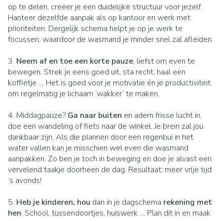
op te delen, creëer je een duidelijke structuur voor jezelf.
Hanteer dezelfde aanpak als op kantoor en werk met
prioriteiten. Dergelijk schema helpt je op je werk te
focussen, waardoor de wasmand je minder snel zal afleiden.
3.
Neem af en toe een korte pauze
, liefst om even te
bewegen. Strek je eens goed uit, sta recht, haal een
koffietje … Het is goed voor je motivatie én je productiviteit
om regelmatig je lichaam ‘wakker’ te maken.
4. Middagpauze?
Ga naar buiten
en adem frisse lucht in,
doe een wandeling of fiets naar de winkel. Je brein zal jou
dankbaar zijn. Als die plannen door een regenbui in het
water vallen kan je misschien wel even die wasmand
aanpakken. Zo ben je toch in beweging en doe je alvast een
vervelend taakje doorheen de dag. Resultaat: meer vrije tijd
‘s avonds!
5.
Heb je kinderen, hou
dan in je dagschema
rekening met
hen
. School, tussendoortjes, huiswerk … Plan dit in en maak