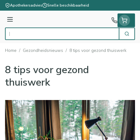
Ga naar de inhoud
Apothekersadvies
Snelle beschikbaarheid
Menu
Zoek
Product, merk, categorie...
Home
/
Gezondheidsnieuws
/
8 tips voor gezond thuiswerk
8 tips voor gezond
thuiswerk