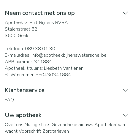
Neem contact met ons op
Apoteek G. En J. Bijnens BVBA
Stalenstraat 52
3600
Genk
Telefoon:
089 38 01 30
E-mailadres:
info@
apotheekbijnenswaterschei.be
APB nummer:
341884
Apotheek titularis:
Liesbeth Vantienen
BTW nummer:
BE0430341884
Klantenservice
FAQ
Uw apotheek
Over ons
Nuttige links
Gezondheidsnieuws
Apotheker van
wacht
Voorschrift
Zorgtarieven