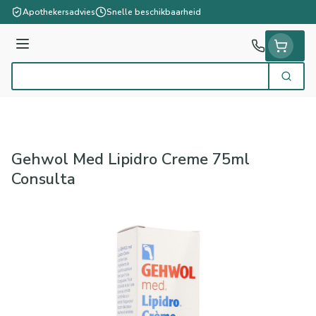
Ga naar de inhoud
Apothekersadvies
Snelle beschikbaarheid
Menu
Zoek
Product, merk, categorie...
Gehwol Med Lipidro Creme 75ml
Consulta