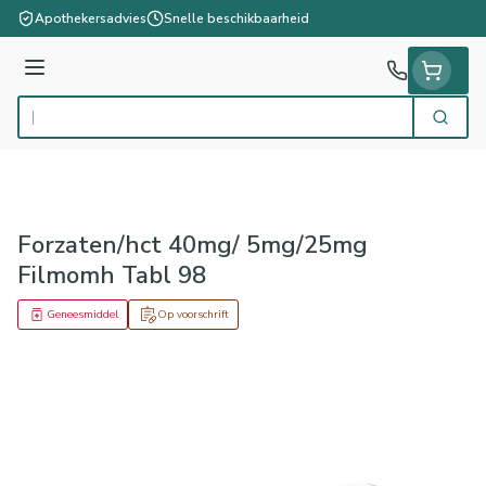
Ga naar de inhoud
Apothekersadvies
Snelle beschikbaarheid
Menu
Zoek
Product, merk, categorie...
Forzaten/hct 40mg/ 5mg/25mg
Filmomh Tabl 98
Geneesmiddel
Op voorschrift