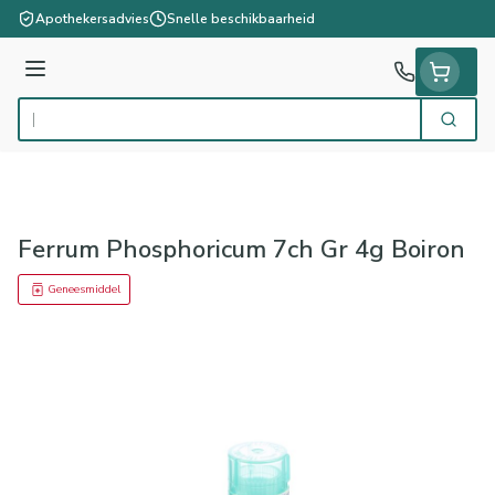
Ga naar de inhoud
Apothekersadvies
Snelle beschikbaarheid
Menu
Zoek
Product, merk, categorie...
Ferrum Phosphoricum 7ch Gr 4g Boiron
Geneesmiddel