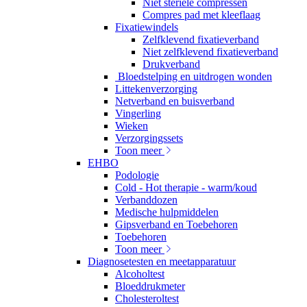
Niet steriele compressen
Compres pad met kleeflaag
Fixatiewindels
Zelfklevend fixatieverband
Niet zelfklevend fixatieverband
Drukverband
Bloedstelping en uitdrogen wonden
Littekenverzorging
Netverband en buisverband
Vingerling
Wieken
Verzorgingssets
Toon meer
EHBO
Podologie
Cold - Hot therapie - warm/koud
Verbanddozen
Medische hulpmiddelen
Gipsverband en Toebehoren
Toebehoren
Toon meer
Diagnosetesten en meetapparatuur
Alcoholtest
Bloeddrukmeter
Cholesteroltest