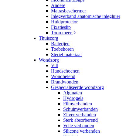
Andere
Matrasbeschermer
Inlegverband anatomische inlegluier
Huidprotector
Fixatieslip
Toon meer
Thuiszorg
Batterijen
Toebehoren
Steriel materiaal
Wondzorg
Vilt
Handschoenen
Wondhelend
Brandwonden
Gespecialiseerde wondzorg
Alginaten
Hydrogels
Filmverbanden
Schuimverbanden
Zilver verbanden
Sterk absorberend
Vette verbanden
Silicone verbanden