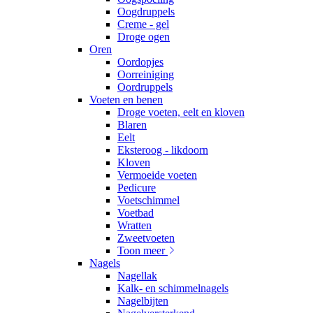
Oogdruppels
Creme - gel
Droge ogen
Oren
Oordopjes
Oorreiniging
Oordruppels
Voeten en benen
Droge voeten, eelt en kloven
Blaren
Eelt
Eksteroog - likdoorn
Kloven
Vermoeide voeten
Pedicure
Voetschimmel
Voetbad
Wratten
Zweetvoeten
Toon meer
Nagels
Nagellak
Kalk- en schimmelnagels
Nagelbijten