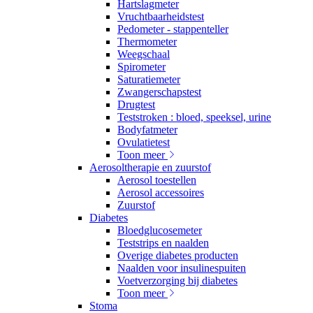
Hartslagmeter
Vruchtbaarheidstest
Pedometer - stappenteller
Thermometer
Weegschaal
Spirometer
Saturatiemeter
Zwangerschapstest
Drugtest
Teststroken : bloed, speeksel, urine
Bodyfatmeter
Ovulatietest
Toon meer
Aerosoltherapie en zuurstof
Aerosol toestellen
Aerosol accessoires
Zuurstof
Diabetes
Bloedglucosemeter
Teststrips en naalden
Overige diabetes producten
Naalden voor insulinespuiten
Voetverzorging bij diabetes
Toon meer
Stoma