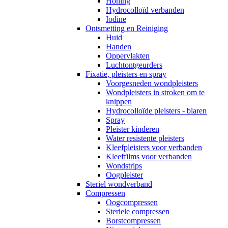
Honing
Hydrocolloïd verbanden
Iodine
Ontsmetting en Reiniging
Huid
Handen
Oppervlakten
Luchtontgeurders
Fixatie, pleisters en spray
Voorgesneden wondpleisters
Wondpleisters in stroken om te
knippen
Hydrocolloïde pleisters - blaren
Spray
Pleister kinderen
Water resistente pleisters
Kleefpleisters voor verbanden
Kleeffilms voor verbanden
Wondstrips
Oogpleister
Steriel wondverband
Compressen
Oogcompressen
Steriele compressen
Borstcompressen