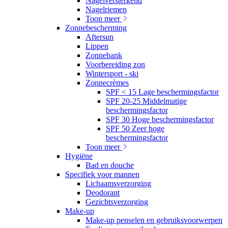
Nagelversterkend
Nagelriemen
Toon meer
Zonnebescherming
Aftersun
Lippen
Zonnebank
Voorbereiding zon
Wintersport - ski
Zonnecrèmes
SPF < 15 Lage beschermingsfactor
SPF 20-25 Middelmatige
beschermingsfactor
SPF 30 Hoge beschermingsfactor
SPF 50 Zeer hoge
beschermingsfactor
Toon meer
Hygiëne
Bad en douche
Specifiek voor mannen
Lichaamsverzorging
Deodorant
Gezichtsverzorging
Make-up
Make-up penselen en gebruiksvoorwerpen