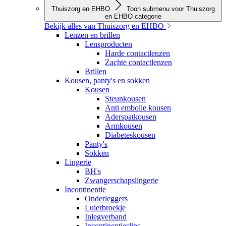
Thuiszorg en EHBO
Toon submenu voor Thuiszorg
en EHBO categorie
Bekijk alles van Thuiszorg en EHBO
Lenzen en brillen
Lensproducten
Harde contactlenzen
Zachte contactlenzen
Brillen
Kousen, panty's en sokken
Kousen
Steunkousen
Anti embolie kousen
Aderspatkousen
Armkousen
Diabeteskousen
Panty's
Sokken
Lingerie
BH's
Zwangerschapslingerie
Incontinentie
Onderleggers
Luierbroekje
Inlegverband
Incontinentieslips