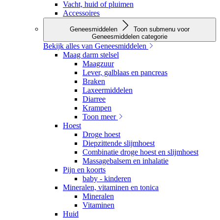
Vacht, huid of pluimen
Accessoires
Geneesmiddelen
Toon submenu voor
Geneesmiddelen categorie
Bekijk alles van Geneesmiddelen
Maag darm stelsel
Maagzuur
Lever, galblaas en pancreas
Braken
Laxeermiddelen
Diarree
Krampen
Toon meer
Hoest
Droge hoest
Diepzittende slijmhoest
Combinatie droge hoest en slijmhoest
Massagebalsem en inhalatie
Pijn en koorts
baby - kinderen
Mineralen, vitaminen en tonica
Mineralen
Vitaminen
Huid