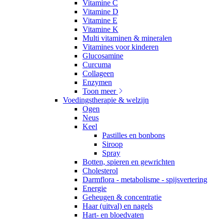
Vitamine C
Vitamine D
Vitamine E
Vitamine K
Multi vitaminen & mineralen
Vitamines voor kinderen
Glucosamine
Curcuma
Collageen
Enzymen
Toon meer
Voedingstherapie & welzijn
Ogen
Neus
Keel
Pastilles en bonbons
Siroop
Spray
Botten, spieren en gewrichten
Cholesterol
Darmflora - metabolisme - spijsvertering
Energie
Geheugen & concentratie
Haar (uitval) en nagels
Hart- en bloedvaten