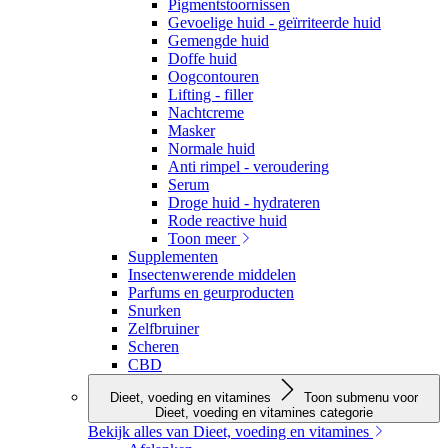
Pigmentstoornissen
Gevoelige huid - geïrriteerde huid
Gemengde huid
Doffe huid
Oogcontouren
Lifting - filler
Nachtcreme
Masker
Normale huid
Anti rimpel - veroudering
Serum
Droge huid - hydrateren
Rode reactive huid
Toon meer
Supplementen
Insectenwerende middelen
Parfums en geurproducten
Snurken
Zelfbruiner
Scheren
CBD
Dieet, voeding en vitamines
Toon submenu voor
Dieet, voeding en vitamines categorie
Bekijk alles van Dieet, voeding en vitamines