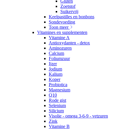
Gluten
Zoetstof
Suikervrij
Keelpastilles en bonbons
Sondevoeding
Toon meer
Vitamines en supplementen
Vitamine A
Antioxydanten - detox
Aminozuren
Calcium
Foliumzuur
Ijzer
Jodium
Kalium
Koper
Probiotica
Magnesium
Q10
Rode gist
Selenium
Silicium
Visolie - omega 3-6-9 - vetzuren
Zink
Vitamine B