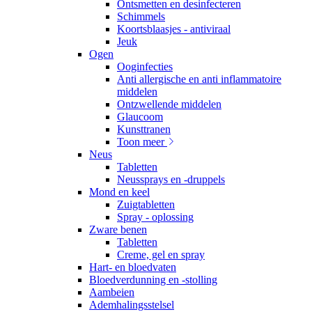
Ontsmetten en desinfecteren
Schimmels
Koortsblaasjes - antiviraal
Jeuk
Ogen
Ooginfecties
Anti allergische en anti inflammatoire
middelen
Ontzwellende middelen
Glaucoom
Kunsttranen
Toon meer
Neus
Tabletten
Neussprays en -druppels
Mond en keel
Zuigtabletten
Spray - oplossing
Zware benen
Tabletten
Creme, gel en spray
Hart- en bloedvaten
Bloedverdunning en -stolling
Aambeien
Ademhalingsstelsel