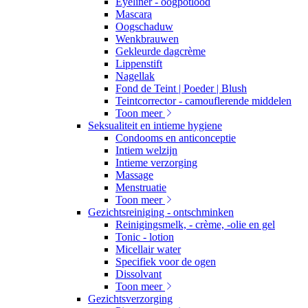
Eyeliner - oogpotlood
Mascara
Oogschaduw
Wenkbrauwen
Gekleurde dagcrème
Lippenstift
Nagellak
Fond de Teint | Poeder | Blush
Teintcorrector - camouflerende middelen
Toon meer
Seksualiteit en intieme hygiene
Condooms en anticonceptie
Intiem welzijn
Intieme verzorging
Massage
Menstruatie
Toon meer
Gezichtsreiniging - ontschminken
Reinigingsmelk, - crème, -olie en gel
Tonic - lotion
Micellair water
Specifiek voor de ogen
Dissolvant
Toon meer
Gezichtsverzorging