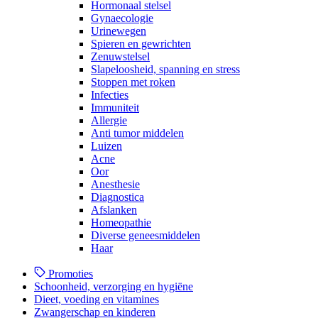
Hormonaal stelsel
Gynaecologie
Urinewegen
Spieren en gewrichten
Zenuwstelsel
Slapeloosheid, spanning en stress
Stoppen met roken
Infecties
Immuniteit
Allergie
Anti tumor middelen
Luizen
Acne
Oor
Anesthesie
Diagnostica
Afslanken
Homeopathie
Diverse geneesmiddelen
Haar
Promoties
Schoonheid, verzorging en hygiëne
Dieet, voeding en vitamines
Zwangerschap en kinderen