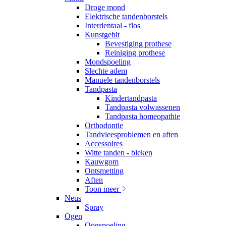
Droge mond
Elektrische tandenborstels
Interdentaal - flos
Kunstgebit
Bevestiging prothese
Reiniging prothese
Mondspoeling
Slechte adem
Manuele tandenborstels
Tandpasta
Kindertandpasta
Tandpasta volwassenen
Tandpasta homeopathie
Orthodontie
Tandvleesproblemen en aften
Accessoires
Witte tanden - bleken
Kauwgom
Ontsmetting
Aften
Toon meer
Neus
Spray
Ogen
Oogspoeling