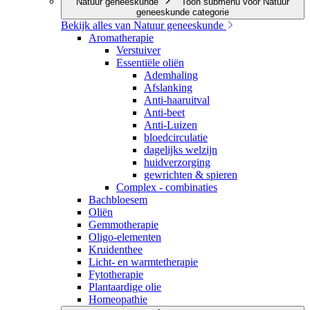
Natuur geneeskunde
Toon submenu voor Natuur
geneeskunde categorie
Bekijk alles van Natuur geneeskunde
Aromatherapie
Verstuiver
Essentiële oliën
Ademhaling
Afslanking
Anti-haaruitval
Anti-beet
Anti-Luizen
bloedcirculatie
dagelijks welzijn
huidverzorging
gewrichten & spieren
Complex - combinaties
Bachbloesem
Oliën
Gemmotherapie
Oligo-elementen
Kruidenthee
Licht- en warmtetherapie
Fytotherapie
Plantaardige olie
Homeopathie