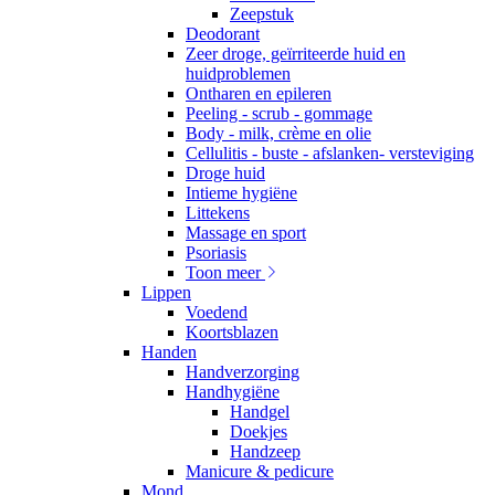
Zeepstuk
Deodorant
Zeer droge, geïrriteerde huid en
huidproblemen
Ontharen en epileren
Peeling - scrub - gommage
Body - milk, crème en olie
Cellulitis - buste - afslanken- versteviging
Droge huid
Intieme hygiëne
Littekens
Massage en sport
Psoriasis
Toon meer
Lippen
Voedend
Koortsblazen
Handen
Handverzorging
Handhygiëne
Handgel
Doekjes
Handzeep
Manicure & pedicure
Mond