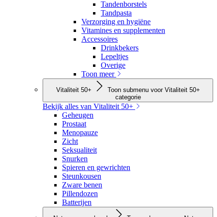
Tandenborstels
Tandpasta
Verzorging en hygiëne
Vitamines en supplementen
Accessoires
Drinkbekers
Lepeltjes
Overige
Toon meer
Vitaliteit 50+
Toon submenu voor Vitaliteit 50+
categorie
Bekijk alles van Vitaliteit 50+
Geheugen
Prostaat
Menopauze
Zicht
Seksualiteit
Snurken
Spieren en gewrichten
Steunkousen
Zware benen
Pillendozen
Batterijen