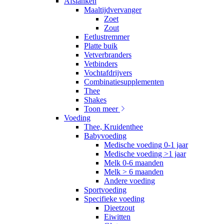
Afslanken
Maaltijdvervanger
Zoet
Zout
Eetlustremmer
Platte buik
Vetverbranders
Vetbinders
Vochtafdrijvers
Combinatiesupplementen
Thee
Shakes
Toon meer
Voeding
Thee, Kruidenthee
Babyvoeding
Medische voeding 0-1 jaar
Medische voeding >1 jaar
Melk 0-6 maanden
Melk > 6 maanden
Andere voeding
Sportvoeding
Specifieke voeding
Dieetzout
Eiwitten