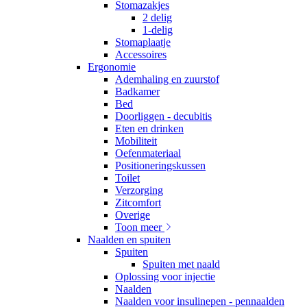
Stomazakjes
2 delig
1-delig
Stomaplaatje
Accessoires
Ergonomie
Ademhaling en zuurstof
Badkamer
Bed
Doorliggen - decubitis
Eten en drinken
Mobiliteit
Oefenmateriaal
Positioneringskussen
Toilet
Verzorging
Zitcomfort
Overige
Toon meer
Naalden en spuiten
Spuiten
Spuiten met naald
Oplossing voor injectie
Naalden
Naalden voor insulinepen - pennaalden