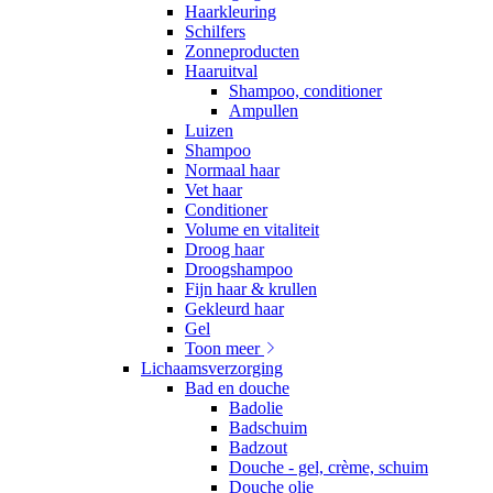
Haarkleuring
Schilfers
Zonneproducten
Haaruitval
Shampoo, conditioner
Ampullen
Luizen
Shampoo
Normaal haar
Vet haar
Conditioner
Volume en vitaliteit
Droog haar
Droogshampoo
Fijn haar & krullen
Gekleurd haar
Gel
Toon meer
Lichaamsverzorging
Bad en douche
Badolie
Badschuim
Badzout
Douche - gel, crème, schuim
Douche olie