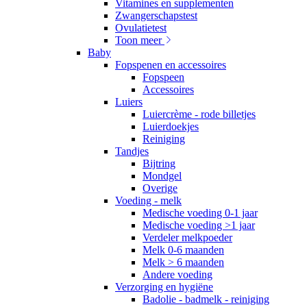
Vitamines en supplementen
Zwangerschapstest
Ovulatietest
Toon meer
Baby
Fopspenen en accessoires
Fopspeen
Accessoires
Luiers
Luiercrème - rode billetjes
Luierdoekjes
Reiniging
Tandjes
Bijtring
Mondgel
Overige
Voeding - melk
Medische voeding 0-1 jaar
Medische voeding >1 jaar
Verdeler melkpoeder
Melk 0-6 maanden
Melk > 6 maanden
Andere voeding
Verzorging en hygiëne
Badolie - badmelk - reiniging