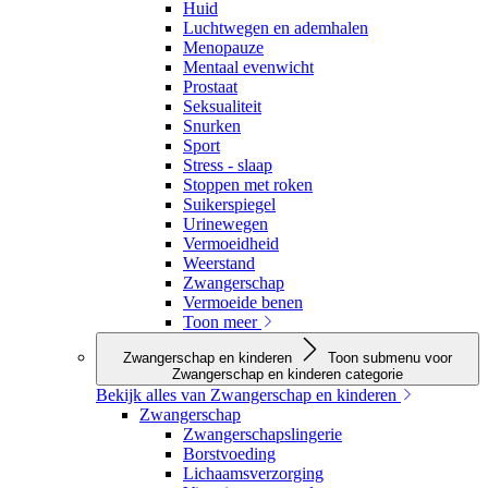
Huid
Luchtwegen en ademhalen
Menopauze
Mentaal evenwicht
Prostaat
Seksualiteit
Snurken
Sport
Stress - slaap
Stoppen met roken
Suikerspiegel
Urinewegen
Vermoeidheid
Weerstand
Zwangerschap
Vermoeide benen
Toon meer
Zwangerschap en kinderen
Toon submenu voor
Zwangerschap en kinderen categorie
Bekijk alles van Zwangerschap en kinderen
Zwangerschap
Zwangerschapslingerie
Borstvoeding
Lichaamsverzorging