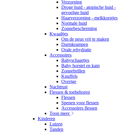
Verzorging
Droge huid - atopische huid -
gevoelige huid
Haarverzorging - melkkorstjes
Normale huid
Zonnebescherming
Kwaaltjes
Om de neus vrij te maken
Darmkrampen
Orale rehydratie
Accessoires
Babyschaartjes
Baby borstel en kam
Zonnebrillen
Knuffels
Overige
Nachtrust
Flessen & toebehoren
Flessen
Spenen voor flessen
Accessoires flessen
Toon meer
Kinderen
Luizen
Tanden