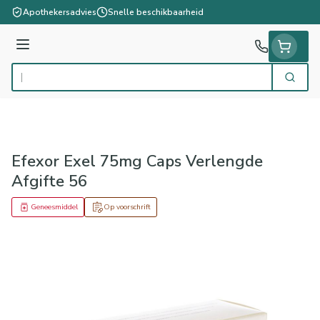
Ga naar de inhoud
Apothekersadvies
Snelle beschikbaarheid
Menu
Zoek
Product, merk, categorie...
Efexor Exel 75mg Caps Verlengde
Afgifte 56
Geneesmiddel
Op voorschrift