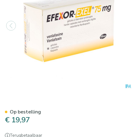
Efexor Exel 75mg Caps Verle
Op bestelling
€ 19,97
Terugbetaalbaar