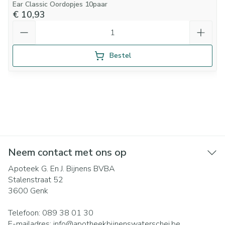
Ear Classic Oordopjes 10paar
€ 10,93
Aantal
Bestel
Neem contact met ons op
Apoteek G. En J. Bijnens BVBA
Stalenstraat 52
3600
Genk
Telefoon:
089 38 01 30
E-mailadres:
info@
apotheekbijnenswaterschei.be