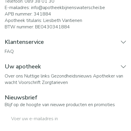
Telefoon:
089 38 01 30
E-mailadres:
info@
apotheekbijnenswaterschei.be
APB nummer:
341884
Apotheek titularis:
Liesbeth Vantienen
BTW nummer:
BE0430341884
Klantenservice
FAQ
Uw apotheek
Over ons
Nuttige links
Gezondheidsnieuws
Apotheker van
wacht
Voorschrift
Zorgtarieven
Nieuwsbrief
Blijf op de hoogte van nieuwe producten en promoties
E-mail adres