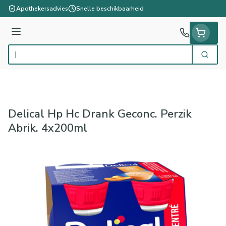
Ga naar de inhoud
Apothekersadvies
Snelle beschikbaarheid
Menu
Zoek
Product, merk, categorie...
Delical Hp Hc Drank Geconc. Perzik
Abrik. 4x200ml