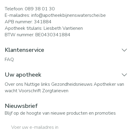
Telefoon:
089 38 01 30
E-mailadres:
info@
apotheekbijnenswaterschei.be
APB nummer:
341884
Apotheek titularis:
Liesbeth Vantienen
BTW nummer:
BE0430341884
Klantenservice
FAQ
Uw apotheek
Over ons
Nuttige links
Gezondheidsnieuws
Apotheker van
wacht
Voorschrift
Zorgtarieven
Nieuwsbrief
Blijf op de hoogte van nieuwe producten en promoties
E-mail adres