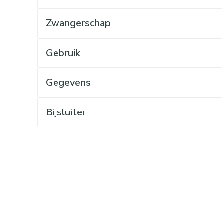
Mondmaskers
rging
Supplementen
Insectenwe
middelen
Zwangerschap
ssen
 geïrriteerde
Gebruik
Gegevens
Bijsluiter
Zelfbruiner
Scheren