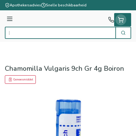
Ga naar de inhoud
Apothekersadvies
Snelle beschikbaarheid
Menu
Zoek
Product, merk, categorie...
Chamomilla Vulgaris 9ch Gr 4g Boiron
Geneesmiddel