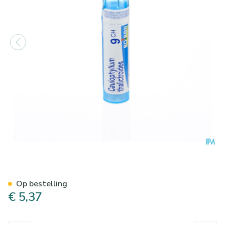
Caulophyllum Thalictroides 9
Op bestelling
€ 5,37