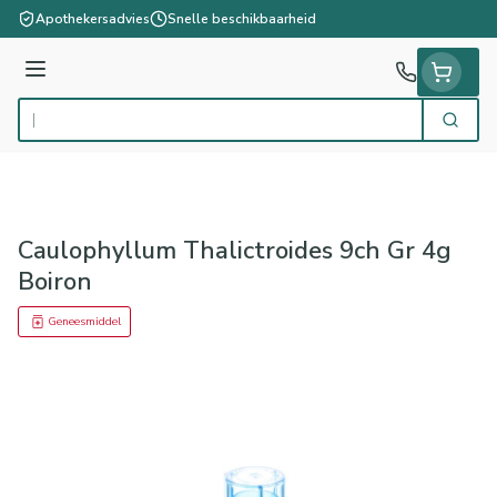
Ga naar de inhoud
Apothekersadvies
Snelle beschikbaarheid
Menu
Zoek
Product, merk, categorie...
Caulophyllum Thalictroides 9ch Gr 4g
Boiron
Geneesmiddel