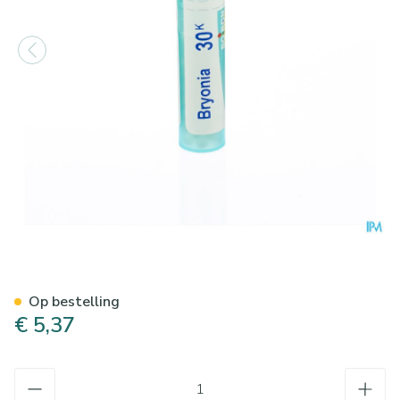
Bryonia 30k Gr 4g Boiron
Op bestelling
€ 5,37
Aantal