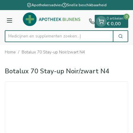
Dia 1 van 1
Ga naar de inhoud
Apothekersadvies
Snelle beschikbaarheid
0
0 artikelen
Menu
€ 0,00
Medicijnen en supplementen zoeken...
Zoek
Product, merk, categorie...
Home
/
Botalux 70 Stay-up Noir/zwart N4
Botalux 70 Stay-up Noir/zwart N4