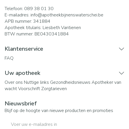
Telefoon:
089 38 01 30
E-mailadres:
info@
apotheekbijnenswaterschei.be
APB nummer:
341884
Apotheek titularis:
Liesbeth Vantienen
BTW nummer:
BE0430341884
Klantenservice
FAQ
Uw apotheek
Over ons
Nuttige links
Gezondheidsnieuws
Apotheker van
wacht
Voorschrift
Zorgtarieven
Nieuwsbrief
Blijf op de hoogte van nieuwe producten en promoties
E-mail adres