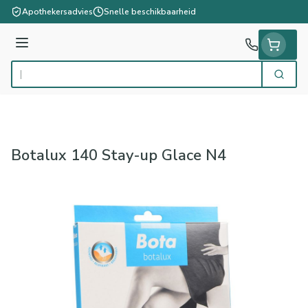
Ga naar de inhoud
Apothekersadvies
Snelle beschikbaarheid
Menu
Zoek
Product, merk, categorie...
Botalux 140 Stay-up Glace N4