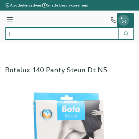
Ga naar de inhoud
Apothekersadvies
Snelle beschikbaarheid
Menu
Zoek
Product, merk, categorie...
Botalux 140 Panty Steun Dt N5