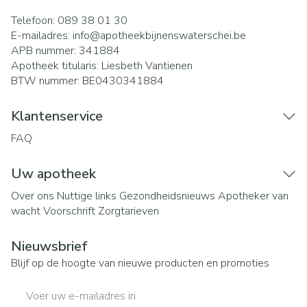
Telefoon:
089 38 01 30
E-mailadres:
info@
apotheekbijnenswaterschei.be
APB nummer:
341884
Apotheek titularis:
Liesbeth Vantienen
BTW nummer:
BE0430341884
Klantenservice
FAQ
Uw apotheek
Over ons
Nuttige links
Gezondheidsnieuws
Apotheker van
wacht
Voorschrift
Zorgtarieven
Nieuwsbrief
Blijf op de hoogte van nieuwe producten en promoties
E-mail adres