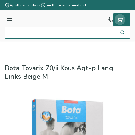
Ga naar de inhoud
Apothekersadvies
Snelle beschikbaarheid
Menu
Zoek
Product, merk, categorie...
Bota Tovarix 70/ii Kous Agt-p Lang
Links Beige M