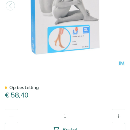
Bota Tovarix 20/ii Kous Ad-p 
Op bestelling
€ 58,40
Aantal
Bestel