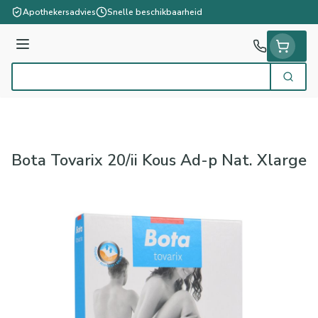
Ga naar de inhoud
Apothekersadvies
Snelle beschikbaarheid
Menu
Zoek
Product, merk, categorie...
Bota Tovarix 20/ii Kous Ad-p Nat. Xlarge