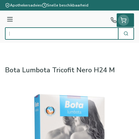
Ga naar de inhoud
Apothekersadvies
Snelle beschikbaarheid
Menu
Zoek
Product, merk, categorie...
Bota Lumbota Tricofit Nero H24 M