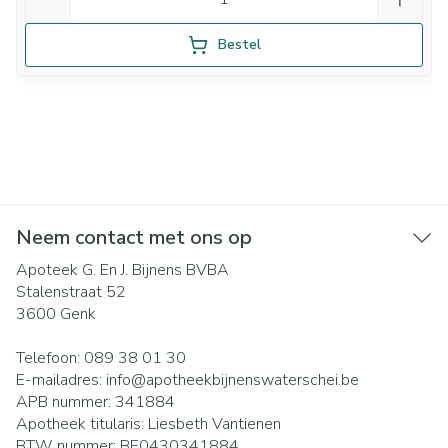
Bestel
Neem contact met ons op
Apoteek G. En J. Bijnens BVBA
Stalenstraat 52
3600
Genk
Telefoon:
089 38 01 30
E-mailadres:
info@
apotheekbijnenswaterschei.be
APB nummer:
341884
Apotheek titularis:
Liesbeth Vantienen
BTW nummer:
BE0430341884