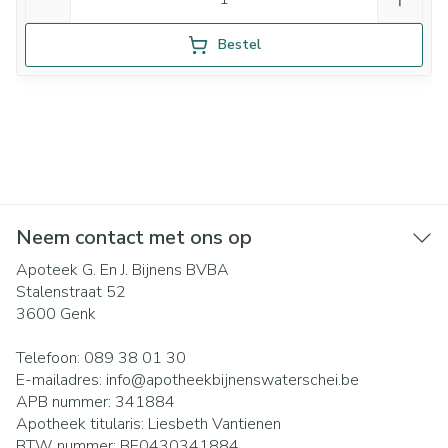
Bestel
Neem contact met ons op
Apoteek G. En J. Bijnens BVBA
Stalenstraat 52
3600
Genk
Telefoon:
089 38 01 30
E-mailadres:
info@
apotheekbijnenswaterschei.be
APB nummer:
341884
Apotheek titularis:
Liesbeth Vantienen
BTW nummer:
BE0430341884