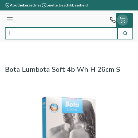
Ga naar de inhoud
Apothekersadvies
Snelle beschikbaarheid
Menu
Zoek
Product, merk, categorie...
Bota Lumbota Soft 4b Wh H 26cm S