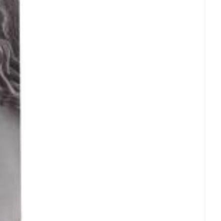
rende
Parfums en
geurproducten
CBD